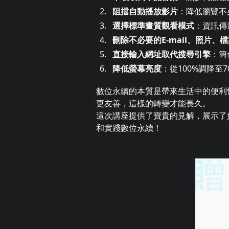
阻擋自動播放影片
：降低瀏覽不
選擇標準畫質觀看模式
：資訊傳
刪除不必要的E-mail、照片、
直接輸入網址取代搜尋引擎
：簡
降低螢幕亮度
：從100%調降至
數位永續的本質是帶來生活中的便利
更友善，這樣的轉變才能長久。
這次講座提供了寶貴的見解，展示了
和實踐數位永續！