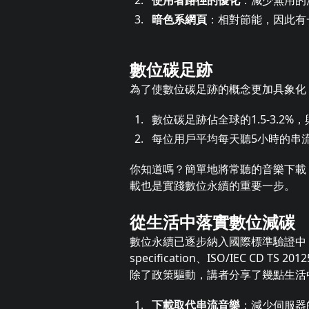
暗色系網頁
：相對節能，因此有一說：“B
數位碳足跡
為了使數位碳足跡的概念更加具象化
數位碳足跡佔全球的1.5-3.2
每位用戶平均每天聽5小時的串
你知道嗎？簡單地將常聽的音樂下載
載也是實踐數位永續的重要一步。
從生活中落實數位減碳
數位永續已逐步納入國際標準驗證中（如：ISO/IEC 
specification、ISO/IEC CD 
除了政策驅動，講者分享了幾點生活
下載取代串流音樂
：減少伺服器