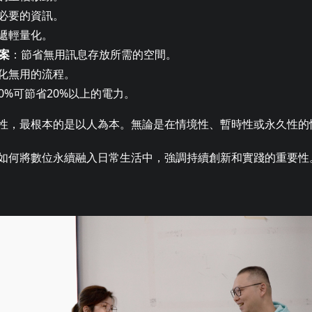
必要的資訊。
遞輕量化。
檔案
：節省無用訊息存放所需的空間。
化無用的流程。
70%可節省20%以上的電力。
性，最根本的是以人為本。無論是在情境性、暫時性或永久性的
如何將數位永續融入日常生活中，強調持續創新和實踐的重要性