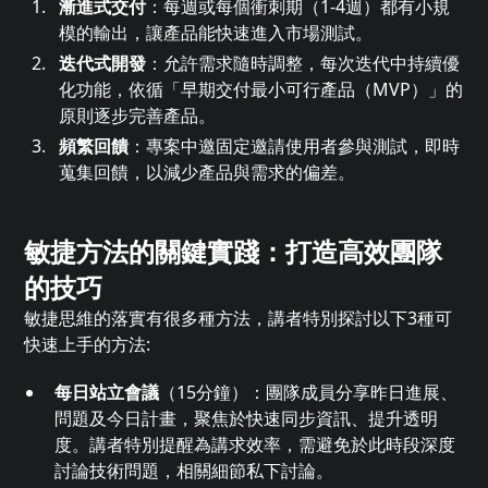
漸進式交付
：每週或每個衝刺期（1-4週）都有小規
模的輸出，讓產品能快速進入市場測試。
迭代式開發
：允許需求隨時調整，每次迭代中持續優
化功能，依循「早期交付最小可行產品（MVP）」的
原則逐步完善產品。
頻繁回饋
：專案中邀固定邀請使用者參與測試，即時
蒐集回饋，以減少產品與需求的偏差。
敏捷方法的關鍵實踐：打造高效團隊
的技巧
敏捷思維的落實有很多種方法，講者特別探討以下3種可
快速上手的方法:
每日站立會議
（15分鐘）：團隊成員分享昨日進展、
問題及今日計畫，聚焦於快速同步資訊、提升透明
度。講者特別提醒為講求效率，需避免於此時段深度
討論技術問題，相關細節私下討論。